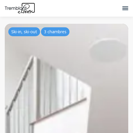
Ski-in, ski-out
3 chambres