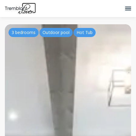
3 bedrooms
Outdoor pool
Hot Tub